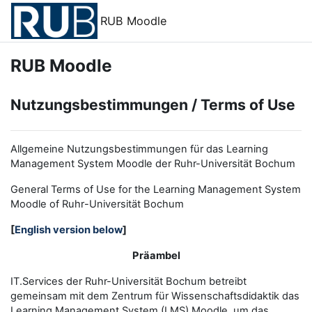
Zum Hauptinhalt
RUB Moodle
RUB Moodle
Nutzungsbestimmungen / Terms of Use
Allgemeine Nutzungsbestimmungen für das Learning
Management System Moodle der Ruhr-Universität Bochum
General Terms of Use for the
L
earning
M
anagement
S
ystem
Moodle of Ruhr
-
Universit
ät Bochum
[
English version below
]
Präambel
IT.Services der Ruhr-Universität Bochum betreibt
gemeinsam mit dem Zentrum für Wissenschaftsdidaktik das
Learning Management System (LMS) Moodle, um das