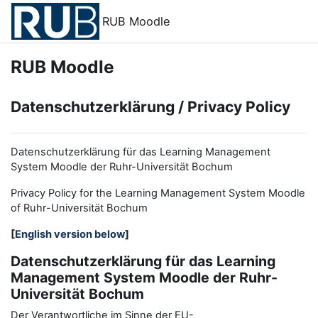
Passer au contenu principal
RUB Moodle
RUB Moodle
Datenschutzerklärung / Privacy Policy
Datenschutzerklärung für das Learning Management
System Moodle der Ruhr-Universität Bochum
Privacy Policy for the
L
earning
M
anagement
S
ystem Moodle
of Ruhr
-
Universit
ät Bochum
[
English version below
]
Datenschutzerklärung für das Learning
Management System Moodle der Ruhr-
Universität Bochum
Der Verantwortliche im Sinne der EU-