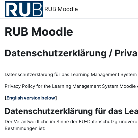
Skip to main content
RUB Moodle
RUB Moodle
Datenschutzerklärung / Priva
Datenschutzerklärung für das Learning Management System
Privacy Policy for the
L
earning
M
anagement
S
ystem Moodle 
[
English version below
]
Datenschutzerklärung für das L
Der Verantwortliche im Sinne der EU-Datenschutzgrundveror
Bestimmungen ist: