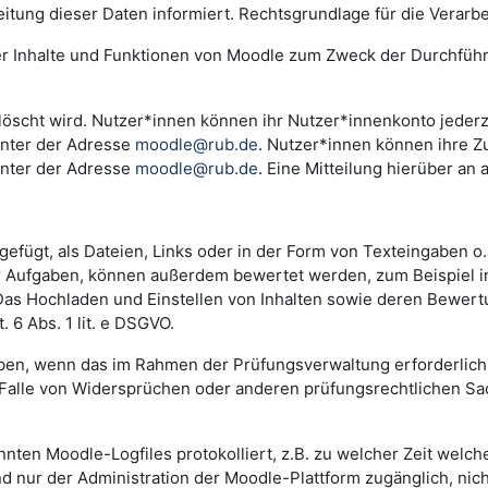
ng dieser Daten informiert. Rechtsgrundlage für die Verarbeitu
der Inhalte und Funktionen von Moodle zum Zweck der Durchfüh
scht wird. Nutzer*innen können ihr Nutzer*innenkonto jederzei
unter der Adresse
moodle@rub.de
. Nutzer*innen können ihre Zu
unter der Adresse
moodle@rub.de
. Eine Mitteilung hierüber an 
efügt, als Dateien, Links oder in der Form von Texteingaben o
der Aufgaben, können außerdem bewertet werden, zum Beispiel 
. Das Hochladen und Einstellen von Inhalten sowie deren Bewe
 6 Abs. 1 lit. e DSGVO.
n, wenn das im Rahmen der Prüfungsverwaltung erforderlich i
lle von Widersprüchen oder anderen prüfungsrechtlichen Sachv
annten Moodle-Logfiles protokolliert, z.B. zu welcher Zeit wel
nd nur der Administration der Moodle-Plattform zugänglich, nic