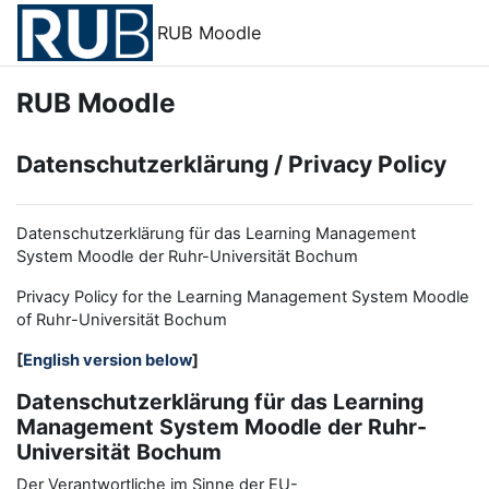
Skip to main content
RUB Moodle
RUB Moodle
Datenschutzerklärung / Privacy Policy
Datenschutzerklärung für das Learning Management
System Moodle der Ruhr-Universität Bochum
Privacy Policy for the
L
earning
M
anagement
S
ystem Moodle
of Ruhr
-
Universit
ät Bochum
[
English version below
]
Datenschutzerklärung für das Learning
Management System Moodle der Ruhr-
Universität Bochum
Der Verantwortliche im Sinne der EU-