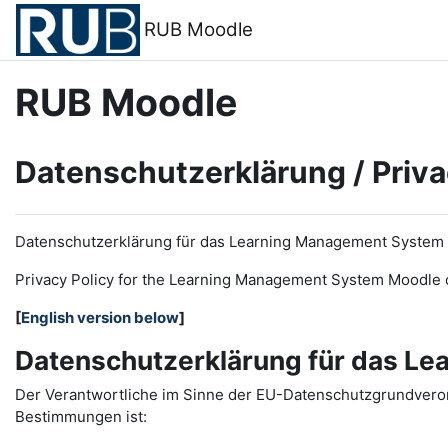
Vai al contenuto principale
RUB Moodle
RUB Moodle
Datenschutzerklärung / Priva
Datenschutzerklärung für das Learning Management System
Privacy Policy for the
L
earning
M
anagement
S
ystem Moodle 
[
English version below
]
Datenschutzerklärung für das L
Der Verantwortliche im Sinne der EU-Datenschutzgrundveror
Bestimmungen ist: