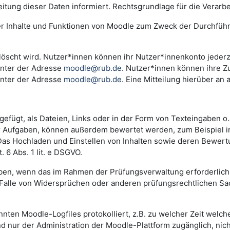
ng dieser Daten informiert. Rechtsgrundlage für die Verarbeitu
der Inhalte und Funktionen von Moodle zum Zweck der Durchfüh
scht wird. Nutzer*innen können ihr Nutzer*innenkonto jederzei
unter der Adresse
moodle@rub.de
. Nutzer*innen können ihre Zu
unter der Adresse
moodle@rub.de
. Eine Mitteilung hierüber an 
efügt, als Dateien, Links oder in der Form von Texteingaben o
der Aufgaben, können außerdem bewertet werden, zum Beispiel 
. Das Hochladen und Einstellen von Inhalten sowie deren Bewe
 6 Abs. 1 lit. e DSGVO.
n, wenn das im Rahmen der Prüfungsverwaltung erforderlich i
lle von Widersprüchen oder anderen prüfungsrechtlichen Sachv
annten Moodle-Logfiles protokolliert, z.B. zu welcher Zeit wel
nd nur der Administration der Moodle-Plattform zugänglich, nic