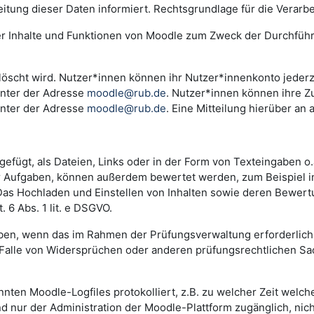
ng dieser Daten informiert. Rechtsgrundlage für die Verarbeitu
der Inhalte und Funktionen von Moodle zum Zweck der Durchfüh
scht wird. Nutzer*innen können ihr Nutzer*innenkonto jederzei
unter der Adresse
moodle@rub.de
. Nutzer*innen können ihre Zu
unter der Adresse
moodle@rub.de
. Eine Mitteilung hierüber an 
efügt, als Dateien, Links oder in der Form von Texteingaben o
der Aufgaben, können außerdem bewertet werden, zum Beispiel 
. Das Hochladen und Einstellen von Inhalten sowie deren Bewe
 6 Abs. 1 lit. e DSGVO.
n, wenn das im Rahmen der Prüfungsverwaltung erforderlich i
lle von Widersprüchen oder anderen prüfungsrechtlichen Sachv
annten Moodle-Logfiles protokolliert, z.B. zu welcher Zeit wel
nd nur der Administration der Moodle-Plattform zugänglich, nic