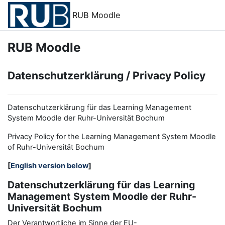
Skip to main content
RUB Moodle
RUB Moodle
Datenschutzerklärung / Privacy Policy
Datenschutzerklärung für das Learning Management
System Moodle der Ruhr-Universität Bochum
Privacy Policy for the
L
earning
M
anagement
S
ystem Moodle
of Ruhr
-
Universit
ät Bochum
[
English version below
]
Datenschutzerklärung für das Learning
Management System Moodle der Ruhr-
Universität Bochum
Der Verantwortliche im Sinne der EU-