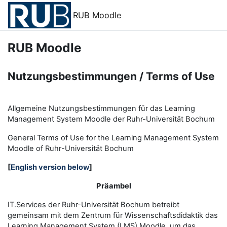
Vai al contenuto principale
RUB Moodle
RUB Moodle
Nutzungsbestimmungen / Terms of Use
Allgemeine Nutzungsbestimmungen für das Learning
Management System Moodle der Ruhr-Universität Bochum
General Terms of Use for the
L
earning
M
anagement
S
ystem
Moodle of Ruhr
-
Universit
ät Bochum
[
English version below
]
Präambel
IT.Services der Ruhr-Universität Bochum betreibt
gemeinsam mit dem Zentrum für Wissenschaftsdidaktik das
Learning Management System (LMS) Moodle, um das